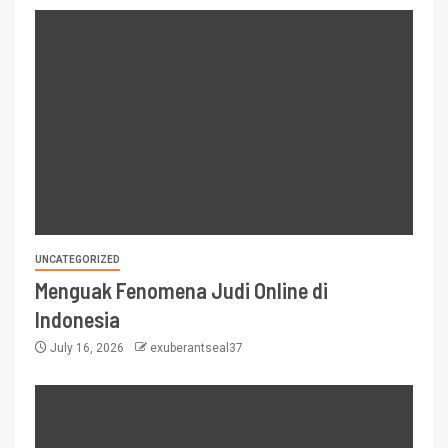
UNCATEGORIZED
Menguak Fenomena Judi Online di
Indonesia
July 16, 2026
exuberantseal37