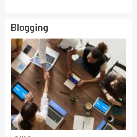
Blogging