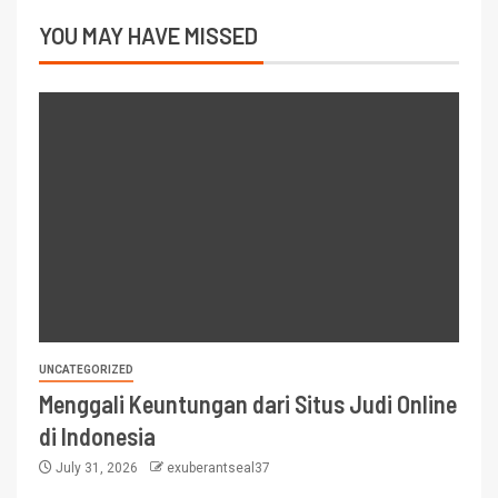
YOU MAY HAVE MISSED
UNCATEGORIZED
Menggali Keuntungan dari Situs Judi Online
di Indonesia
July 31, 2026
exuberantseal37