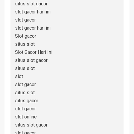
situs slot gacor
slot gacor hari ini
slot gacor
slot gacor hari ini
Slot gacor
situs slot
Slot Gacor Hari Ini
situs slot gacor
situs slot
slot
slot gacor
situs slot
situs gacor
slot gacor
slot online
situs slot gacor
slot gacor