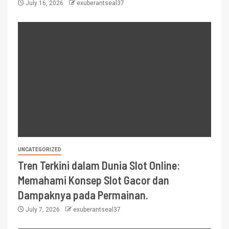
July 16, 2026
exuberantseal37
UNCATEGORIZED
Tren Terkini dalam Dunia Slot Online:
Memahami Konsep Slot Gacor dan
Dampaknya pada Permainan.
July 7, 2026
exuberantseal37