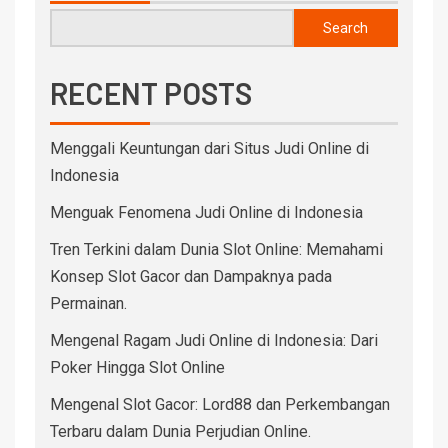
Search
RECENT POSTS
Menggali Keuntungan dari Situs Judi Online di
Indonesia
Menguak Fenomena Judi Online di Indonesia
Tren Terkini dalam Dunia Slot Online: Memahami
Konsep Slot Gacor dan Dampaknya pada
Permainan.
Mengenal Ragam Judi Online di Indonesia: Dari
Poker Hingga Slot Online
Mengenal Slot Gacor: Lord88 dan Perkembangan
Terbaru dalam Dunia Perjudian Online.