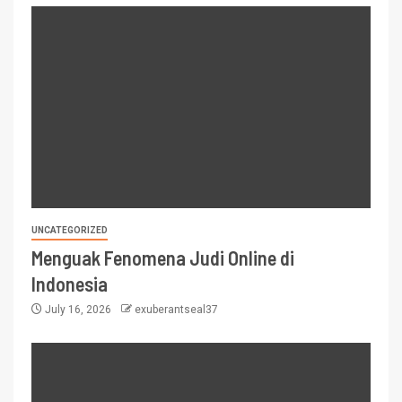
UNCATEGORIZED
Menguak Fenomena Judi Online di
Indonesia
July 16, 2026
exuberantseal37