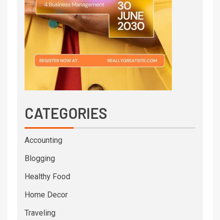
CATEGORIES
Accounting
Blogging
Healthy Food
Home Decor
Traveling