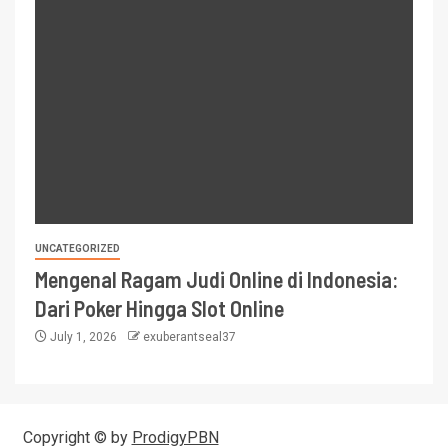
UNCATEGORIZED
Mengenal Ragam Judi Online di Indonesia:
Dari Poker Hingga Slot Online
July 1, 2026
exuberantseal37
Copyright © by
ProdigyPBN