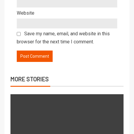
Website
Save my name, email, and website in this
browser for the next time I comment.
MORE STORIES