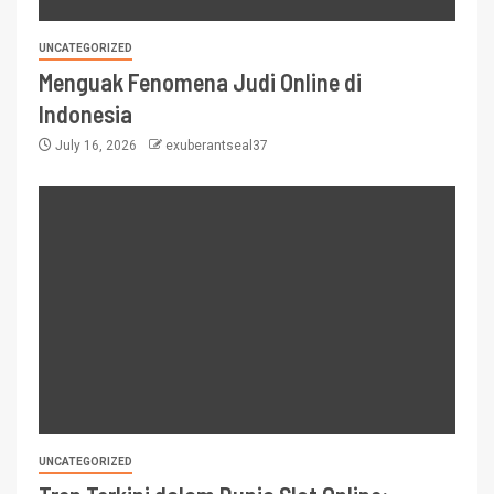
UNCATEGORIZED
Menguak Fenomena Judi Online di
Indonesia
July 16, 2026
exuberantseal37
UNCATEGORIZED